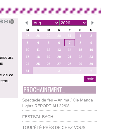
M
D
M
D
F
S
S
27
28
29
30
31
1
2
3
4
5
6
7
8
9
10
11
12
13
14
15
16
17
18
19
20
21
22
23
danseurs
is
24
25
26
27
28
29
30
31
1
2
3
4
5
6
ce de ce
heute
rceau
PROCHAINEMENT...
Spectacle de feu – Anima / Cie Manda
Lights REPORT AU 22/08
FESTIVAL BACH
TOUL’ÉTÉ PRÈS DE CHEZ VOUS