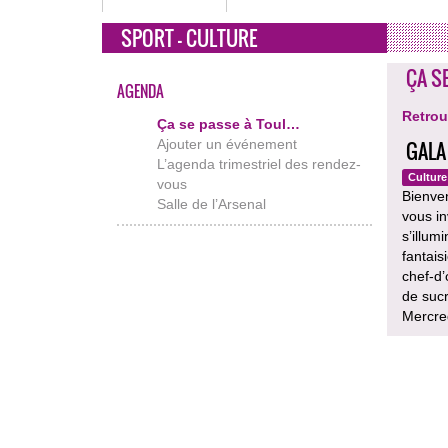
SPORT - CULTURE
ÇA S
AGENDA
Retrou
Ça se passe à Toul…
Ajouter un événement
GALA
L’agenda trimestriel des rendez-
Culture
vous
Bienven
Salle de l’Arsenal
vous in
s’illum
fantais
chef-d
de sucr
Mercred