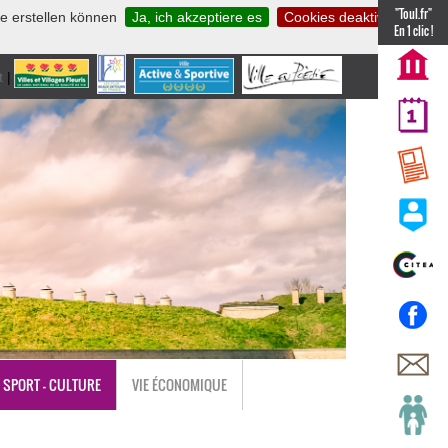
"Toul.fr"
te erstellen können
Ja, ich akzeptiere es
Cookies deaktivieren
En 1 clic !
t
|
nl
SPORT - CULTURE
VIE ÉCONOMIQUE