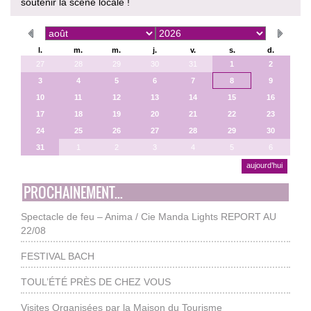
soutenir la scène locale !
l.
m.
m.
j.
v.
s.
d.
27
28
29
30
31
1
2
3
4
5
6
7
8
9
10
11
12
13
14
15
16
17
18
19
20
21
22
23
24
25
26
27
28
29
30
31
1
2
3
4
5
6
aujourd’hui
PROCHAINEMENT...
Spectacle de feu – Anima / Cie Manda Lights REPORT AU
22/08
FESTIVAL BACH
TOUL’ÉTÉ PRÈS DE CHEZ VOUS
Visites Organisées par la Maison du Tourisme