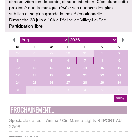
chaque vibration de corde, chaque intention. C’est dans cette
proximité que la musique révèle ses nuances les plus
subtiles et sa plus grande intensité émotionnelle.
Dimanche 28 juin à 16h à l’église de Villey-Le-Sec.
Participation libre.
M.
T.
W.
T.
F.
S.
S.
27
28
29
30
31
1
2
3
4
5
6
7
8
9
10
11
12
13
14
15
16
17
18
19
20
21
22
23
24
25
26
27
28
29
30
31
1
2
3
4
5
6
today
PROCHAINEMENT...
Spectacle de feu – Anima / Cie Manda Lights REPORT AU
22/08