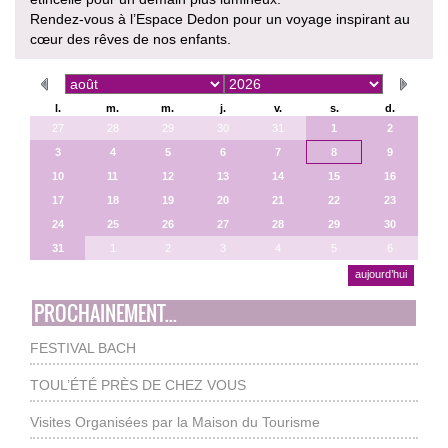
Rendez-vous à l’Espace Dedon pour un voyage inspirant au
cœur des rêves de nos enfants.
l.
m.
m.
j.
v.
s.
d.
27
28
29
30
31
1
2
3
4
5
6
7
8
9
10
11
12
13
14
15
16
17
18
19
20
21
22
23
24
25
26
27
28
29
30
31
1
2
3
4
5
6
aujourd’hui
PROCHAINEMENT...
FESTIVAL BACH
TOUL’ÉTÉ PRÈS DE CHEZ VOUS
Visites Organisées par la Maison du Tourisme