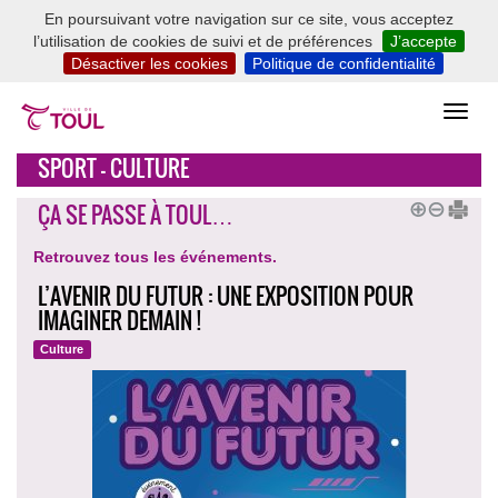
En poursuivant votre navigation sur ce site, vous acceptez
l’utilisation de cookies de suivi et de préférences
J’accepte
Désactiver les cookies
Politique de confidentialité
SPORT - CULTURE
ÇA SE PASSE À TOUL…
Retrouvez tous les événements.
L’AVENIR DU FUTUR : UNE EXPOSITION POUR
IMAGINER DEMAIN !
Culture