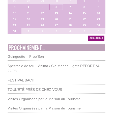
27
28
29
30
31
1
2
3
4
5
6
7
8
9
10
11
12
13
14
15
16
17
18
19
20
21
22
23
24
25
26
27
28
29
30
31
1
2
3
4
5
6
aujourd’hui
PROCHAINEMENT...
Guinguette – Free’Son
Spectacle de feu – Anima / Cie Manda Lights REPORT AU
22/08
FESTIVAL BACH
TOUL’ÉTÉ PRÈS DE CHEZ VOUS
Visites Organisées par la Maison du Tourisme
Visites Organisées par la Maison du Tourisme