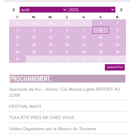
l.
m.
m.
j.
v.
s.
d.
27
28
29
30
31
1
2
3
4
5
6
7
8
9
10
11
12
13
14
15
16
17
18
19
20
21
22
23
24
25
26
27
28
29
30
31
1
2
3
4
5
6
aujourd’hui
PROCHAINEMENT...
Spectacle de feu – Anima / Cie Manda Lights REPORT AU
22/08
FESTIVAL BACH
TOUL’ÉTÉ PRÈS DE CHEZ VOUS
Visites Organisées par la Maison du Tourisme