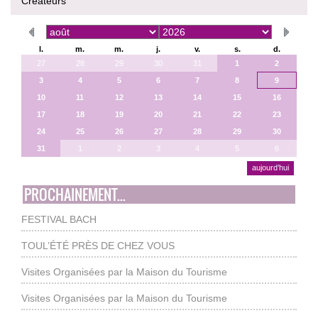
Créateurs
l.
m.
m.
j.
v.
s.
d.
27
28
29
30
31
1
2
3
4
5
6
7
8
9
10
11
12
13
14
15
16
17
18
19
20
21
22
23
24
25
26
27
28
29
30
31
1
2
3
4
5
6
aujourd’hui
PROCHAINEMENT...
FESTIVAL BACH
TOUL’ÉTÉ PRÈS DE CHEZ VOUS
Visites Organisées par la Maison du Tourisme
Visites Organisées par la Maison du Tourisme