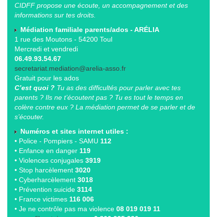
CIDFF propose une écoute, un accompagnement et des
informations sur tes droits.
Médiation familiale parents/ados - ARÉLIA
1 rue des Moutons - 54200 Toul
Mercredi et vendredi
06.49.93.54.67
secretariat.mediation@arelia-asso.fr
Gratuit pour les ados
C’est quoi ?
Tu as des difficultés pour parler avec tes
parents ? Ils ne t’écoutent pas ? Tu es tout le temps en
colère contre eux ? La médiation permet de se parler et de
s’écouter.
Numéros et sites internet utiles :
• Police - Pompiers - SAMU
112
• Enfance en danger
119
• Violences conjugales
3919
• Stop harcèlement
3020
• Cyberharcèlement
3018
• Prévention suicide
3114
• France victimes
116 006
• Je ne contrôle pas ma violence
08 019 019 11