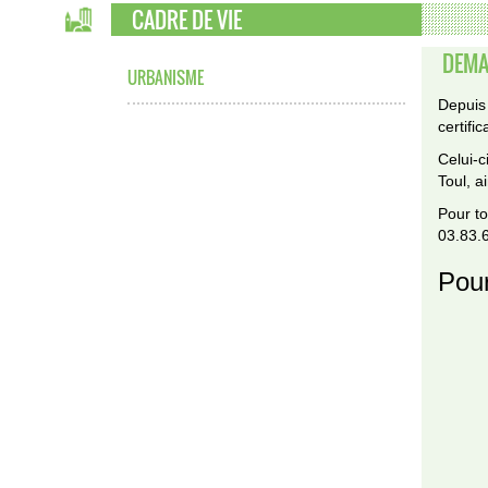
CADRE DE VIE
DEMA
URBANISME
Depuis 
certifi
Celui-
Toul, a
Pour t
03.83.6
Pour