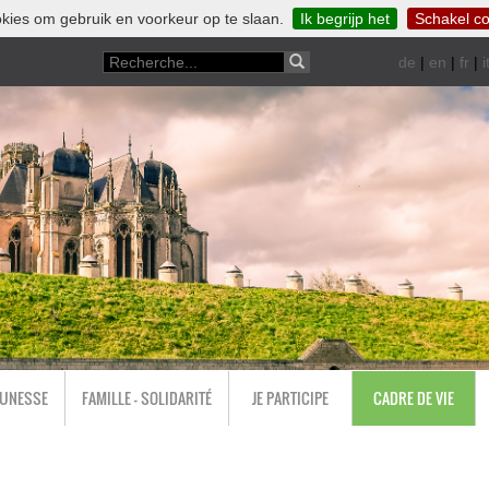
kies om gebruik en voorkeur op te slaan.
Ik begrijp het
Schakel co
de
|
en
|
fr
|
i
EUNESSE
FAMILLE - SOLIDARITÉ
JE PARTICIPE
CADRE DE VIE