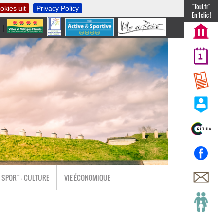
"Toul.fr"
okies uit
Privacy Policy
En 1 clic !
t
|
nl
SPORT - CULTURE
VIE ÉCONOMIQUE