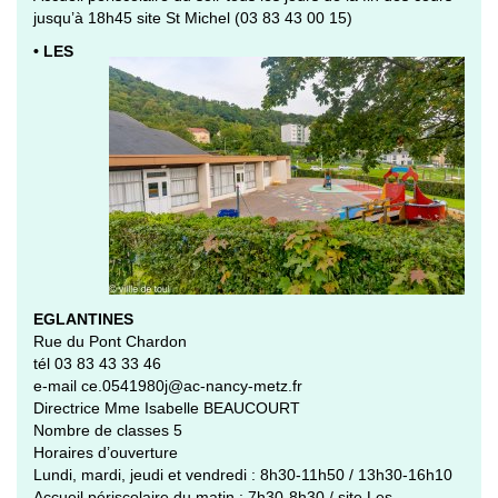
jusqu’à 18h45 site St Michel (03 83 43 00 15)
• LES
EGLANTINES
Rue du Pont Chardon
tél 03 83 43 33 46
e-mail ce.0541980j@ac-nancy-metz.fr
Directrice Mme Isabelle BEAUCOURT
Nombre de classes 5
Horaires d’ouverture
Lundi, mardi, jeudi et vendredi : 8h30-11h50 / 13h30-16h10
Accueil périscolaire du matin : 7h30-8h30 / site Les