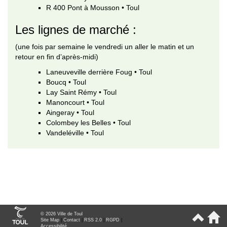
R 400 Pont à Mousson • Toul
Les lignes de marché :
(une fois par semaine le vendredi un aller le matin et un
retour en fin d’après-midi)
Laneuveville derrière Foug • Toul
Boucq • Toul
Lay Saint Rémy • Toul
Manoncourt • Toul
Aingeray • Toul
Colombey les Belles • Toul
Vandeléville • Toul
© 2026 Ville de Toul
Site Map
|
Contact
|
RSS 2.0
|
RGPD
|
Accessibilité