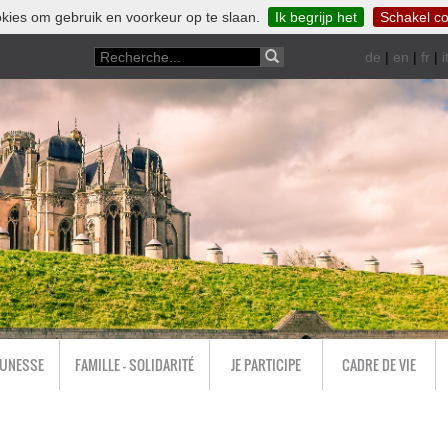
kies om gebruik en voorkeur op te slaan.
Ik begrijp het
Schakel co
de
|
en
|
fr
|
i
EUNESSE
FAMILLE - SOLIDARITÉ
JE PARTICIPE
CADRE DE VIE