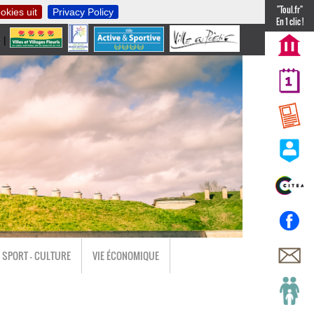
"Toul.fr"
okies uit
Privacy Policy
En 1 clic !
t
|
nl
SPORT - CULTURE
VIE ÉCONOMIQUE