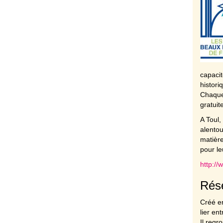
capacit
histori
Chaque 
gratuit
A Toul,
alentou
matière
pour le
http:/
Rése
Créé en
lier en
Il regr