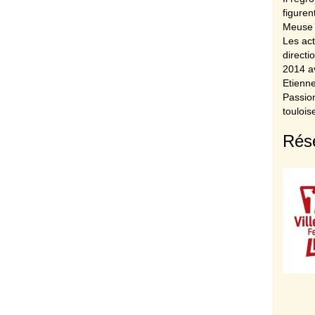
figuren
Meuse e
Les act
directi
2014 av
Etienn
Passion
toulois
Rése