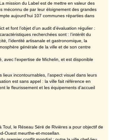
La mission du Label est de mettre en valeur des
, mais méconnu de par leur éloignement des grandes
 compte aujourd’hui 107 communes réparties dans
et font l’objet d’un audit d’évaluation régulier :
caractéristiques recherchées sont : l’intérêt du
ité, l’identité artisanale et gastronomique, la
osphère générale de la ville et de son centre
avec l’expertise de Michelin, et est disponible
es lieux incontournables, l’aspect visuel dans leurs
ation est sans appel : la ville fait référence en
nt le fleurissement et les équipements d’accueil
à Toul, le Réseau Séré de Rivières a pour objectif de
 Sud-Ouest meurthe-et-mosellan.
du premier conflit mondial : outre la ville chef-lieu,