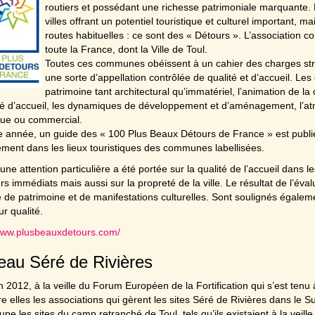
routiers et possédant une richesse patrimoniale marquante. 
villes offrant un potentiel touristique et culturel important
routes habituelles : ce sont des « Détours ». L’association
toute la France, dont la Ville de Toul.
Toutes ces communes obéissent à un cahier des charges strict 
une sorte d’appellation contrôlée de qualité et d’accueil. Les 
patrimoine tant architectural qu’immatériel, l’animation de la c
é d’accueil, les dynamiques de développement et d’aménagement, l’atm
que ou commercial.
année, un guide des « 100 Plus Beaux Détours de France » est publié, 
ement dans les lieux touristiques des communes labellisées.
 une attention particulière a été portée sur la qualité de l’accueil dans l
rs immédiats mais aussi sur la propreté de la ville. Le résultat de l’évalu
 de patrimoine et de manifestations culturelles. Sont soulignés égaleme
ur qualité.
/www.plusbeauxdetours.com/
au Séré de Rivières
 2012, à la veille du Forum Européen de la Fortification qui s’est tenu 
tre elles les associations qui gèrent les sites Séré de Rivières dans le
oupe les sites du camp retranché de Toul, tels qu’ils existaient à la veille 