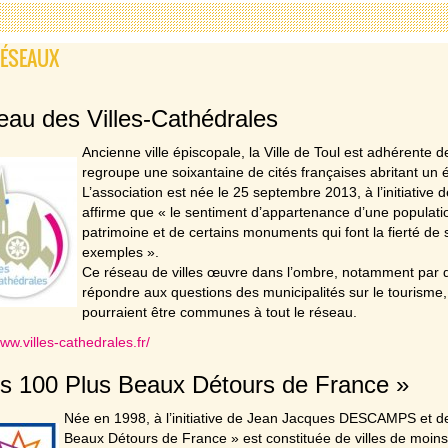
RÉSEAUX
au des Villes-Cathédrales
Ancienne ville épiscopale, la Ville de Toul est adhérente
regroupe une soixantaine de cités françaises abritant un éd
L’association est née le 25 septembre 2013, à l’initiative
affirme que « le sentiment d’appartenance d’une population
patrimoine et de certains monuments qui font la fierté de 
exemples ».
Ce réseau de villes œuvre dans l’ombre, notamment par d
répondre aux questions des municipalités sur le tourisme, 
pourraient être communes à tout le réseau.
www.villes-cathedrales.fr/
s 100 Plus Beaux Détours de France »
Née en 1998, à l’initiative de Jean Jacques DESCAMPS et de l
Beaux Détours de France » est constituée de villes de moin