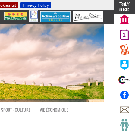
"Toul.fr"
okies uit
Privacy Policy
En 1 clic !
t
|
nl
SPORT - CULTURE
VIE ÉCONOMIQUE