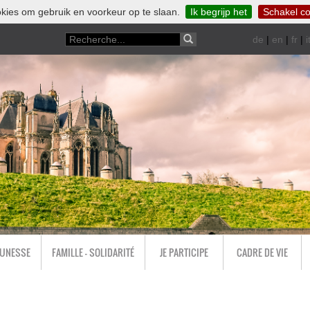
kies om gebruik en voorkeur op te slaan.
Ik begrijp het
Schakel co
de
|
en
|
fr
|
i
EUNESSE
FAMILLE - SOLIDARITÉ
JE PARTICIPE
CADRE DE VIE