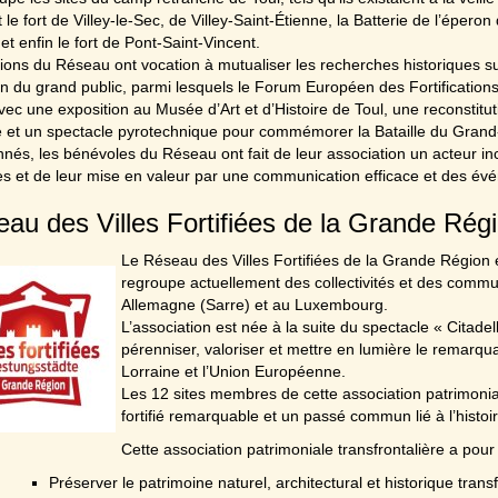
t le fort de Villey-le-Sec, de Villey-Saint-Étienne, la Batterie de l’éper
t enfin le fort de Pont-Saint-Vincent.
ions du Réseau ont vocation à mutualiser les recherches historiques s
on du grand public, parmi lesquels le Forum Européen des Fortificatio
ec une exposition au Musée d’Art et d’Histoire de Toul, une reconstitutio
e et un spectacle pyrotechnique pour commémorer la Bataille du Gran
nés, les bénévoles du Réseau ont fait de leur association un acteur inc
es et de leur mise en valeur par une communication efficace et des é
au des Villes Fortifiées de la Grande Rég
Le Réseau des Villes Fortifiées de la Grande Région e
regroupe actuellement des collectivités et des com
Allemagne (Sarre) et au Luxembourg.
L’association est née à la suite du spectacle « Citade
pérenniser, valoriser et mettre en lumière le remarqua
Lorraine et l’Union Européenne.
Les 12 sites membres de cette association patrimonial
fortifié remarquable et un passé commun lié à l’histoir
Cette association patrimoniale transfrontalière a pour
Préserver le patrimoine naturel, architectural et historique transf