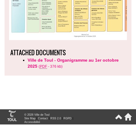
ATTACHED DOCUMENTS
Ville de Toul - Organigramme au 1er octobre
2025
(
PDF
-
376 kb
)
© 2026 Ville de Toul
Site Map
|
Contact
|
RSS 2.0
|
RGPD
|
Accessibilité