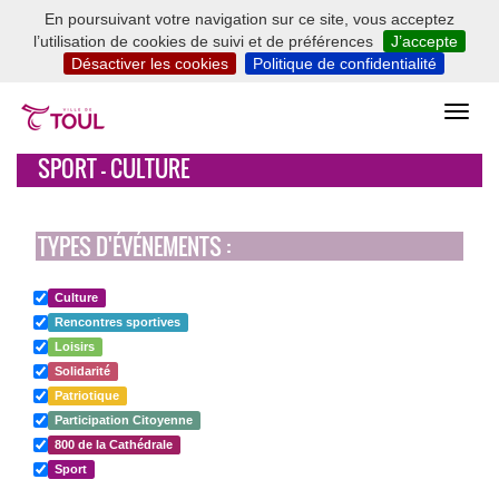
En poursuivant votre navigation sur ce site, vous acceptez
l’utilisation de cookies de suivi et de préférences
J’accepte
Désactiver les cookies
Politique de confidentialité
SPORT - CULTURE
TYPES D'ÉVÉNEMENTS :
Culture
Rencontres sportives
Loisirs
Solidarité
Patriotique
Participation Citoyenne
800 de la Cathédrale
Sport