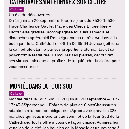
CATHÉDRALE SAINT-ÉTIENNE & SON CLOÎTRE
Culture
Un été de découvertes
Du 15 juin au 20 septembre Tous les jours de 9h30-18h30
Place Charles de Gaulle, Place des Clercs Entrée libre –
Découverte gratuite, accompagnée tous les samedis et
dimanches après-midi Renseignements et réservations à la
boutique de la Cathédrale – 06.15.06.85.64 Joyaux gothique,
la cathédrale étonne par ses proportions étonnantes et sa
polychromie restaurée. Parcourez ses pierres, découvrez
ses vitraux, tableaux et profitez de la quiétude du cloître pour
vous ressourcer.
MONTÉE DANS LA TOUR SUD
Culture
Montée dans la Tour Sud Du 20 juin au 20 septembre – 10h-
17h45 3€/personne – Enfants de plus de 6 ansChaussures
adaptées à la montée obligatoires Après avoir gravi les 325
marches qui vous mèneront au sommet de la Tour Sud de la
Cathédrale, Toul s’offre à vous de façon unique. Admirez les
venelles de la cité, les boucles de la Moselle et un paysage à