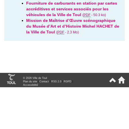
Fourniture de carburants en station par cartes
accréditives et services associés pour les
véhicules de la Ville de Toul
(
PDF
-
50.3 ko
)
Mission de Maîtrise d’Œuvre scénographique
du Musée d’Art et d’Histoire Michel HACHET de
la Ville de Toul
(
PDF
-
2.3 Mo
)
© 2026 Ville de Toul
Plan du site
|
Contact
|
RSS 2.0
|
RGPD
|
Accessibilité