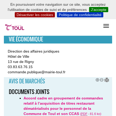
En poursuivant votre navigation sur ce site, vous acceptez
l’utilisation de cookies de suivi et de préférences
J’accepte
Désactiver les cookies
Politique de confidentialité
VIE ÉCONOMIQUE
Direction des affaires juridiques
Hôtel de Ville
13 rue de Rigny
03.83.63.76.15
commande.publique@mairie-toul.fr
AVIS DE MARCHÉS
DOCUMENTS JOINTS
Accord cadre en groupement de commandes
relatif à l’acquisition de titres restaurant
dématérialisés pour le personnel de la
Commune de Toul et son CCAS
(
PDF
-
81.6 ko
)