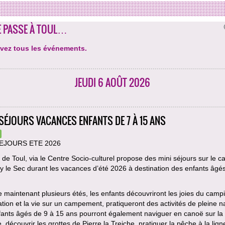
E PASSE À TOUL…
vez tous les événements.
JEUDI 6 AOÛT 2026
 SÉJOURS VACANCES ENFANTS DE 7 À 15 ANS
SEJOURS ETE 2026
e de Toul, via le Centre Socio-culturel propose des mini séjours sur le 
ey le Sec durant les vacances d’été 2026 à destination des enfants âgé
.
aintenant plusieurs étés, les enfants découvriront les joies du camp
llation et la vie sur un campement, pratiqueront des activités de pleine n
fants âgés de 9 à 15 ans pourront également naviguer en canoë sur la
, découvrir les grottes de Pierre la Treiche, pratiquer la pêche à la lign