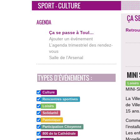
SPORT - CULTURE
ÇA S
AGENDA
Retrou
Ça se passe à Toul…
Ajouter un événement
L’agenda trimestriel des rendez-
vous
Salle de l’Arsenal
MINI
TYPES D'ÉVÉNEMENTS :
Loisirs
MINI-
Culture
La Vill
Rencontres sportives
de Vill
Loisirs
15 ans
Solidarité
Patriotique
Comme m
l’insta
Participation Citoyenne
Les en
800 de la Cathédrale
Moselle