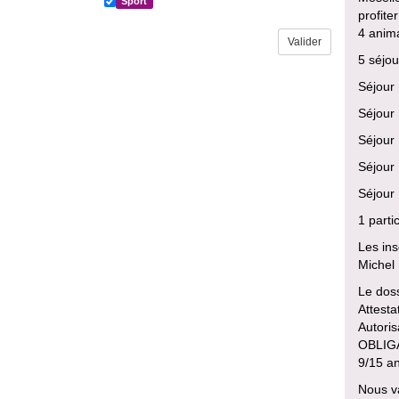
Sport
profite
4 anima
5 séjou
Séjour 
Séjour 
Séjour 
Séjour 
Séjour
1 parti
Les ins
Michel
Le doss
Attesta
Autoris
OBLIGAT
9/15 an
Nous va