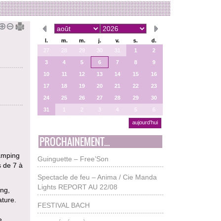
l.
m.
m.
j.
v.
s.
d.
27
28
29
30
31
1
2
3
4
5
6
7
8
9
10
11
12
13
14
15
16
17
18
19
20
21
22
23
24
25
26
27
28
29
30
31
1
2
3
4
5
6
aujourd’hui
PROCHAINEMENT...
camping
Guinguette – Free’Son
s de 7 à
Spectacle de feu – Anima / Cie Manda
Lights REPORT AU 22/08
ing,
ature.
FESTIVAL BACH
e,