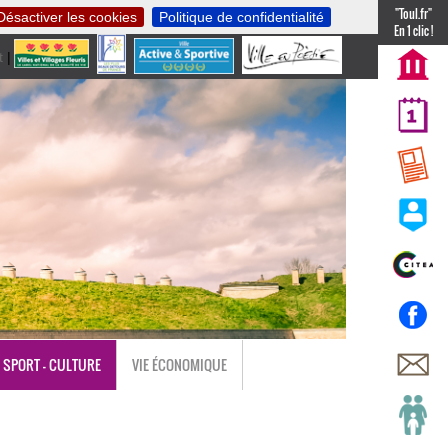
"Toul.fr"
Désactiver les cookies
Politique de confidentialité
En 1 clic !
t
|
nl
SPORT - CULTURE
VIE ÉCONOMIQUE