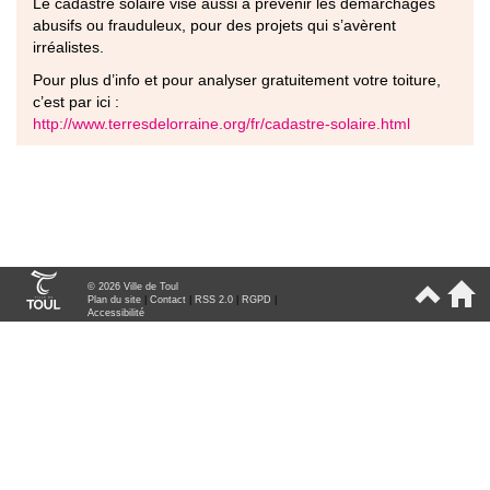
Le cadastre solaire vise aussi à prévenir les démarchages
abusifs ou frauduleux, pour des projets qui s’avèrent
irréalistes.
Pour plus d’info et pour analyser gratuitement votre toiture,
c’est par ici :
http://www.terresdelorraine.org/fr/cadastre-solaire.html
© 2026 Ville de Toul
Plan du site
|
Contact
|
RSS 2.0
|
RGPD
|
Accessibilité