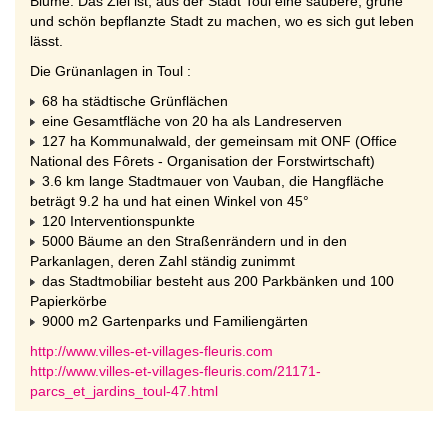
Blume. Das Ziel ist, aus der Stadt Toul eine saubere, grüne
und schön bepflanzte Stadt zu machen, wo es sich gut leben
lässt.
Die Grünanlagen in Toul :
68 ha städtische Grünflächen
eine Gesamtfläche von 20 ha als Landreserven
127 ha Kommunalwald, der gemeinsam mit ONF (Office
National des Fôrets - Organisation der Forstwirtschaft)
3.6 km lange Stadtmauer von Vauban, die Hangfläche
beträgt 9.2 ha und hat einen Winkel von 45°
120 Interventionspunkte
5000 Bäume an den Straßenrändern und in den
Parkanlagen, deren Zahl ständig zunimmt
das Stadtmobiliar besteht aus 200 Parkbänken und 100
Papierkörbe
9000 m2 Gartenparks und Familiengärten
http://www.villes-et-villages-fleuris.com
http://www.villes-et-villages-fleuris.com/21171-
parcs_et_jardins_toul-47.html