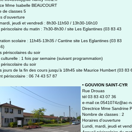
rice Mme Isabelle BEAUCOURT
 de classes 5
s d’ouverture
mardi, jeudi et vendredi : 8h30-11h50 / 13h30-16h10
 périscolaire du matin : 7h30-8h30 / site Les Eglantines (03 83 43
ation scolaire : 11h45-13h35 / Cantine site Les Eglantines (03 83
46)
és périscolaires du soir
é culturelle : 1 fois par semaine (suivant programmation)
 périscolaire du soir
s jours de la fin des cours jusqu’à 18h45 site Maurice Humbert (03 83 
t périscolaire : 06 74 43 57 87
• GOUVION SAINT-CYR
Rue Drouas
tél 03 83 43 07 36
e-mail ce.0541074z@ac-na
Directrice Mme Sandrine
Nombre de classes : 2
Horaires d’ouverture
Lundi, mardi, jeudi et ven
Accueil périscolaire du mat