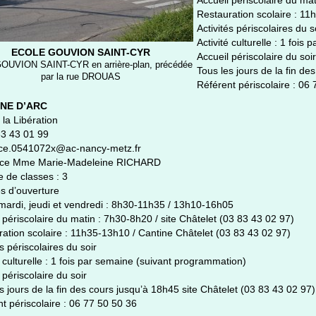
Restauration scolaire : 11
Activités périscolaires du s
Activité culturelle : 1 foi
ECOLE GOUVION SAINT-CYR
Accueil périscolaire du soir
GOUVION SAINT-CYR en arrière-plan, précédée
Tous les jours de la fin de
par la rue DROUAS
Référent périscolaire : 06
NNE D’ARC
la Libération
83 43 01 99
 ce.0541072x@ac-nancy-metz.fr
rice Mme Marie-Madeleine RICHARD
 de classes : 3
s d’ouverture
mardi, jeudi et vendredi : 8h30-11h35 / 13h10-16h05
 périscolaire du matin : 7h30-8h20 / site Châtelet (03 83 43 02 97)
ation scolaire : 11h35-13h10 / Cantine Châtelet (03 83 43 02 97)
és périscolaires du soir
é culturelle : 1 fois par semaine (suivant programmation)
 périscolaire du soir
s jours de la fin des cours jusqu’à 18h45 site Châtelet (03 83 43 02 97)
t périscolaire : 06 77 50 50 36