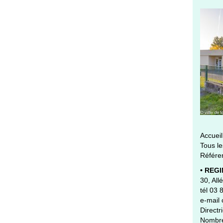
Accueil
Tous le
Référen
• REG
30, Al
tél 03 
e-mail
Direct
Nombre