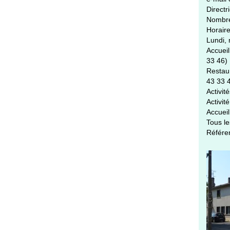
Direct
Nombre
Horaire
Lundi, 
Accueil
33 46)
Restaur
43 33 
Activit
Activit
Accueil
Tous le
Référen