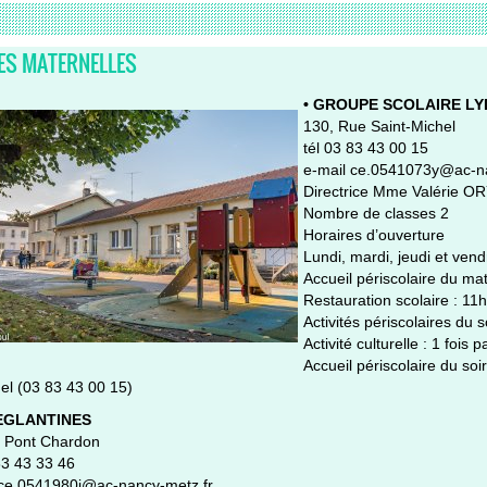
ES MATERNELLES
• GROUPE SCOLAIRE LYD
130, Rue Saint-Michel
tél 03 83 43 00 15
e-mail ce.0541073y@ac-na
Directrice Mme Valérie O
Nombre de classes 2
Horaires d’ouverture
Lundi, mardi, jeudi et ven
Accueil périscolaire du mat
Restauration scolaire : 11
Activités périscolaires du s
Activité culturelle : 1 foi
Accueil périscolaire du soi
el (03 83 43 00 15)
 EGLANTINES
 Pont Chardon
83 43 33 46
 ce.0541980j@ac-nancy-metz.fr