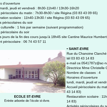
s d’ouverture
mardi, jeudi et vendredi : 8h30-11h40 / 13h30-16h20
 périscolaire du matin : 7h30-8h30 / site Régina (03 83 43 09 65)
ation scolaire : 11h40-13h30 / site Régina (03 83 43 09 65)
és périscolaires du soir
é culturelle : 1 fois par semaine (suivant programmation)
 périscolaire du soir
s jours de la fin des cours jusqu’à 18h45 site Cantine Maurice Humbert
t périscolaire : 06 74 43 57 11
• SAINT-EVRE
Rue du Chanoine Clanché
tél 03 83 43 14 83
e-mail ce.0541787z@ac-na
Directrice Mme Christell
Nombre de classes : 4
Horaires d’ouverture
lundi, mardi, jeudi et ven
Accueil périscolaire du mat
43 14 83)
ECOLE ST-EVRE
Restauration scolaire : 11
Entrée arborée de l’école st-êvre.
14 83)
Activités périscolaires du s