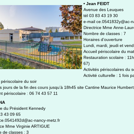
• Jean FEIDT
Avenue des Leuques
tél 03 83 43 19 30
e-mail ce.0541832y@ac-na
Directrice Mme Anne-Lau
Nombre de classes : 7
Horaires d’ouverture
Lundi, mardi, jeudi et ven
Accueil périscolaire du ma
Restauration scolaire : 1
67)
Activités périscolaires du s
Activité culturelle : 1 foi
 périscolaire du soir
s jours de la fin des cours jusqu’à 18h45 site Cantine Maurice Humbert
t périscolaire : 06 74 43 57 11
INA
lée du Président Kennedy
83 43 09 65
 ce.0541492d@ac-nancy-metz.fr
rice Mme Virginie ARTIGUE
 de classes : 3