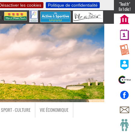
"Toul.fr"
Désactiver les cookies
Politique de confidentialité
En 1 clic !
t
|
nl
SPORT - CULTURE
VIE ÉCONOMIQUE