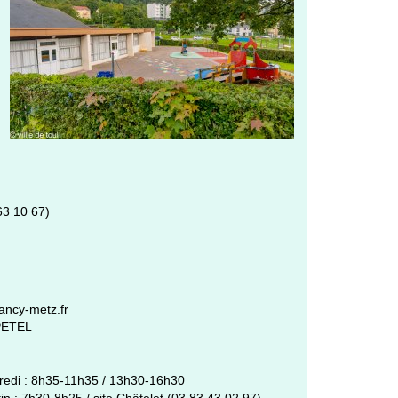
63 10 67)
ncy-metz.fr
 PETEL
dredi : 8h35-11h35 / 13h30-16h30
in : 7h30-8h25 / site Châtelet (03 83 43 02 97)