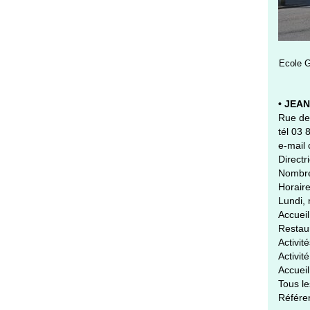
Ecole 
• JEA
Rue de 
tél 03 
e-mail
Direct
Nombre
Horaire
Lundi, 
Accueil
Restaur
Activit
Activit
Accueil
Tous le
Référen