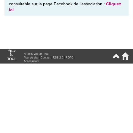
consultable sur la page Facebook de l’association :
Cliquez
ici
© 2026 Ville de Toul
Plan du site
|
Contact
|
RSS 2.0
|
RGPD
|
Accessibilité