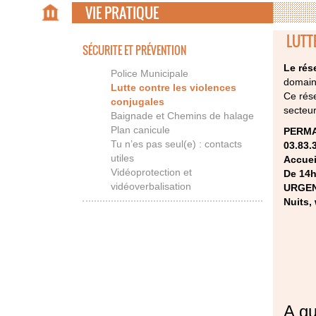
VIE PRATIQUE
LUTT
SÉCURITE ET PRÉVENTION
Le rés
Police Municipale
domaine
Lutte contre les violences
Ce rése
conjugales
secteur
Baignade et Chemins de halage
Plan canicule
PERMA
Tu n’es pas seul(e) : contacts
03.83.
utiles
Accuei
Vidéoprotection et
De 14h
vidéoverbalisation
URGEN
Nuits,
A qu