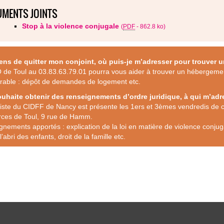
MENTS JOINTS
Stop à la violence conjugale
(
PDF
-
862.8 ko
)
iens de quitter mon conjoint, où puis-je m’adresser pour trouver
de Toul au 03.83.63.79.01 pourra vous aider à trouver un hébergement
urable : dépôt de demandes de logement etc.
ouhaite obtenir des renseignements d’ordre juridique, à qui m’adr
riste du CIDFF de Nancy est présente les 1ers et 3èmes vendredis de
rces de Toul, 9 rue de Hamm.
nements apportés : explication de la loi en matière de violence conjuga
l’abri des enfants, droit de la famille etc.