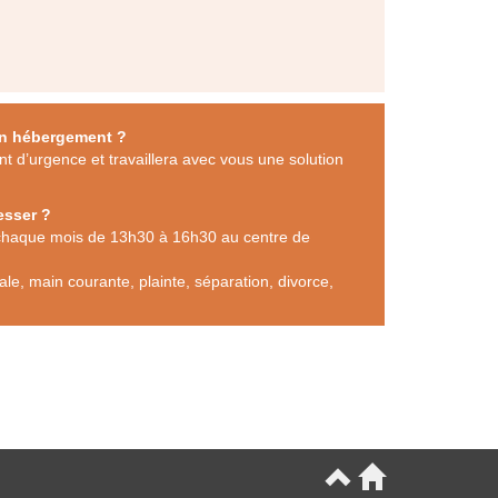
 un hébergement ?
 d’urgence et travaillera avec vous une solution
esser ?
 chaque mois de 13h30 à 16h30 au centre de
le, main courante, plainte, séparation, divorce,