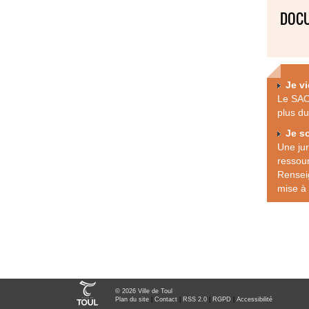
DOCU
Je v
Le SAO 
plus d
Je s
Une ju
ressou
Renseig
mise à 
© 2026 Ville de Toul
Plan du site
|
Contact
|
RSS 2.0
|
RGPD
|
Accessibilité