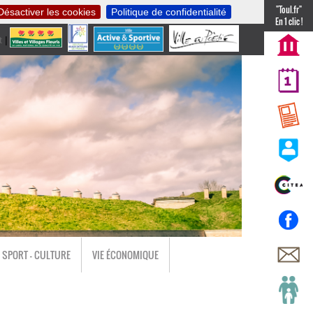
"Toul.fr"
Désactiver les cookies
Politique de confidentialité
En 1 clic !
t
|
nl
SPORT - CULTURE
VIE ÉCONOMIQUE