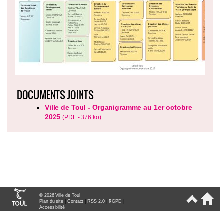
DOCUMENTS JOINTS
Ville de Toul - Organigramme au 1er octobre
2025
(
PDF
-
376 ko
)
© 2026 Ville de Toul
Plan du site
|
Contact
|
RSS 2.0
|
RGPD
|
Accessibilité