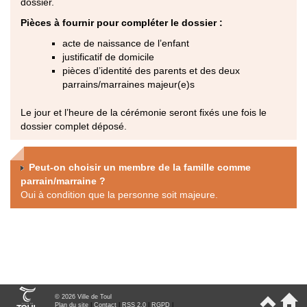
dossier.
Pièces à fournir pour compléter le dossier :
acte de naissance de l’enfant
justificatif de domicile
pièces d’identité des parents et des deux
parrains/marraines majeur(e)s
Le jour et l’heure de la cérémonie seront fixés une fois le
dossier complet déposé.
Peut-on choisir un membre de la famille comme
parrain/marraine ?
Oui à condition que la personne soit majeure.
© 2026 Ville de Toul
Plan du site
|
Contact
|
RSS 2.0
|
RGPD
|