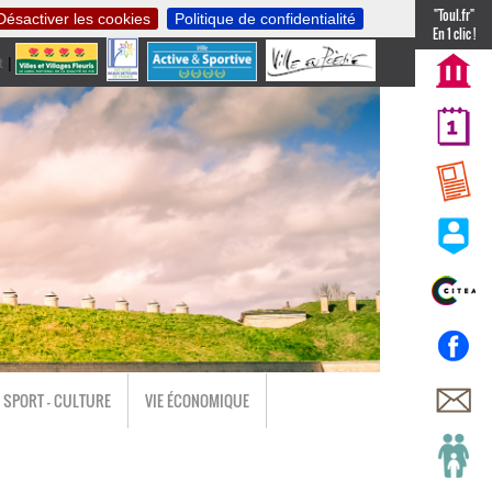
"Toul.fr"
Désactiver les cookies
Politique de confidentialité
En 1 clic !
t
|
nl
SPORT - CULTURE
VIE ÉCONOMIQUE