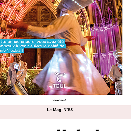
Le Mag’ N°53