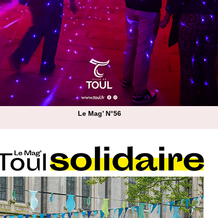
Le Mag’ N°56