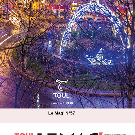
Le Mag’ N°57