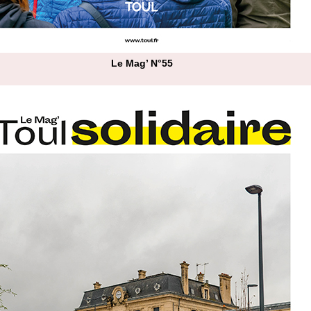
Le Mag’ N°55