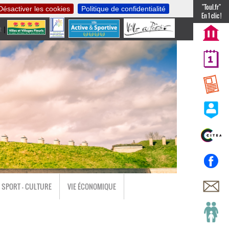
"Toul.fr"
Désactiver les cookies
Politique de confidentialité
En 1 clic !
t
|
nl
SPORT - CULTURE
VIE ÉCONOMIQUE