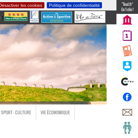
"Toul.fr"
Désactiver les cookies
Politique de confidentialité
En 1 clic !
t
|
nl
SPORT - CULTURE
VIE ÉCONOMIQUE