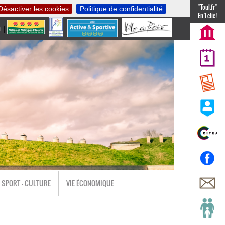
"Toul.fr"
Désactiver les cookies
Politique de confidentialité
En 1 clic !
t
|
nl
SPORT - CULTURE
VIE ÉCONOMIQUE