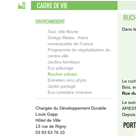
CADRE DE VIE
RUCH
ENVIRONNEMENT
Dans le
Toul, ville fleurie
Ginkgo Biloba : Arbre
remarquable de France
Programme de végétalisation du
centre-ville
Jardins familiaux
Eco pâturage
Rucher urbain
Entretien zéro phyto
Le ruch
Jardin partagé
Bois, e
Eco-cimetière cinéraire
Rue du
Le suiv
Chargée du Développement Durable
APIEST,
Louis Gapp
Depuis 
Hôtel de Ville
PORT
13 rue de Rigny
03 83 63 76 10