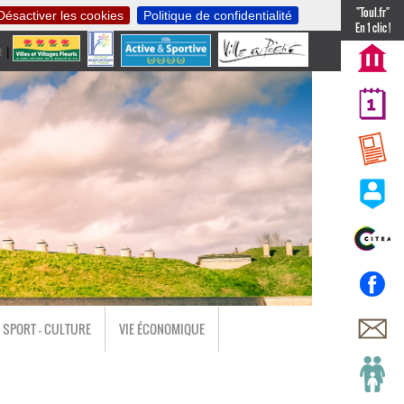
"Toul.fr"
Désactiver les cookies
Politique de confidentialité
En 1 clic !
t
|
nl
SPORT - CULTURE
VIE ÉCONOMIQUE